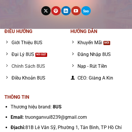
ĐIỀU HƯỚNG
HƯỚNG DẪN
Giới Thiệu 8US
Khuyến Mãi
Đại Lý 8US
Đăng Nhập 8US
Chính Sách 8US
Nạp - Rút Tiền
Điều Khoản 8US
CEO: Giàng A Kin
THÔNG TIN
Thương hiệu brand:
8US
Email:
truonganvui8239@gmail.com
Địachỉ:
81B Lê Văn Sỹ, Phường 1, Tân Bình, TP Hồ Chí