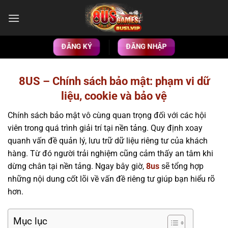
Bỏ
qua
nội
dung
ĐĂNG KÝ
ĐĂNG NHẬP
8US – Chính sách bảo mật: phạm vi dữ
liệu, cookie và bảo vệ
Chính sách bảo mật vô cùng quan trọng đối với các hội
viên trong quá trình giải trí tại nền tảng. Quy định xoay
quanh vấn đề quản lý, lưu trữ dữ liệu riêng tư của khách
hàng. Từ đó người trải nghiệm cũng cảm thấy an tâm khi
dừng chân tại nền tảng. Ngay bây giờ,
8us
sẽ tổng hợp
những nội dung cốt lõi về vấn đề riêng tư giúp bạn hiểu rõ
hơn.
Mục lục