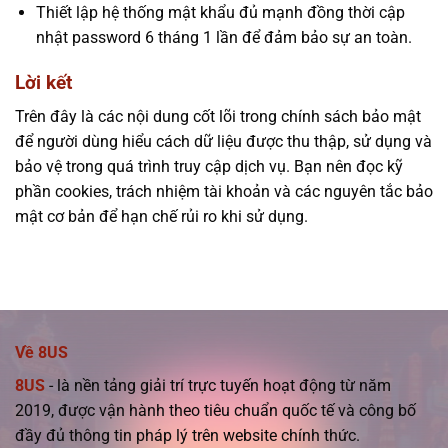
Thiết lập hệ thống mật khẩu đủ mạnh đồng thời cập
nhật password 6 tháng 1 lần để đảm bảo sự an toàn.
Lời kết
Trên đây là các nội dung cốt lõi trong chính sách bảo mật
để người dùng hiểu cách dữ liệu được thu thập, sử dụng và
bảo vệ trong quá trình truy cập dịch vụ. Bạn nên đọc kỹ
phần cookies, trách nhiệm tài khoản và các nguyên tắc bảo
mật cơ bản để hạn chế rủi ro khi sử dụng.
Về 8US
8US
- là nền tảng giải trí trực tuyến hoạt động từ năm
2019, được vận hành theo tiêu chuẩn quốc tế và công bố
đầy đủ thông tin pháp lý trên website chính thức.