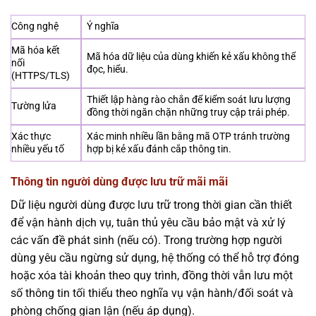
Công nghệ
Ý nghĩa
Mã hóa kết
Mã hóa dữ liệu của dùng khiến kẻ xấu không thể
nối
đọc, hiểu.
(HTTPS/TLS)
Thiết lập hàng rào chắn để kiểm soát lưu lượng
Tường lửa
đồng thời ngăn chặn những truy cập trái phép.
Xác thực
Xác minh nhiều lần bằng mã OTP tránh trường
nhiều yếu tố
hợp bị kẻ xấu đánh cắp thông tin.
Thông tin người dùng được lưu trữ mãi mãi
Dữ liệu người dùng được lưu trữ trong thời gian cần thiết
để vận hành dịch vụ, tuân thủ yêu cầu bảo mật và xử lý
các vấn đề phát sinh (nếu có). Trong trường hợp người
dùng yêu cầu ngừng sử dụng, hệ thống có thể hỗ trợ đóng
hoặc xóa tài khoản theo quy trình, đồng thời vẫn lưu một
số thông tin tối thiểu theo nghĩa vụ vận hành/đối soát và
phòng chống gian lận (nếu áp dụng).