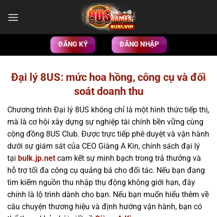
Bỏ
qua
nội
dung
ĐĂNG KÝ
ĐĂNG NHẬP
Đại lý 8US: mức hoa hồng, công cụ và đối
soát doanh thu
Chương trình Đại lý 8US không chỉ là một hình thức tiếp thị,
mà là cơ hội xây dựng sự nghiệp tài chính bền vững cùng
cộng đồng 8US Club. Được trực tiếp phê duyệt và vận hành
dưới sự giám sát của CEO Giàng A Kin, chính sách đại lý
tại
bulk.jp.net
cam kết sự minh bạch trong trả thưởng và
hỗ trợ tối đa công cụ quảng bá cho đối tác. Nếu bạn đang
tìm kiếm nguồn thu nhập thụ động không giới hạn, đây
chính là lộ trình dành cho bạn. Nếu bạn muốn hiểu thêm về
câu chuyện thương hiệu và định hướng vận hành, bạn có