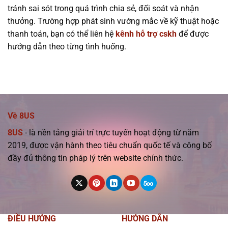
tránh sai sót trong quá trình chia sẻ, đối soát và nhận
thưởng. Trường hợp phát sinh vướng mắc về kỹ thuật hoặc
thanh toán, bạn có thể liên hệ
kênh hỗ trợ cskh
để được
hướng dẫn theo từng tình huống.
Về 8US
8US
- là nền tảng giải trí trực tuyến hoạt động từ năm
2019, được vận hành theo tiêu chuẩn quốc tế và công bố
đầy đủ thông tin pháp lý trên website chính thức.
ĐIỀU HƯỚNG
HƯỚNG DẪN