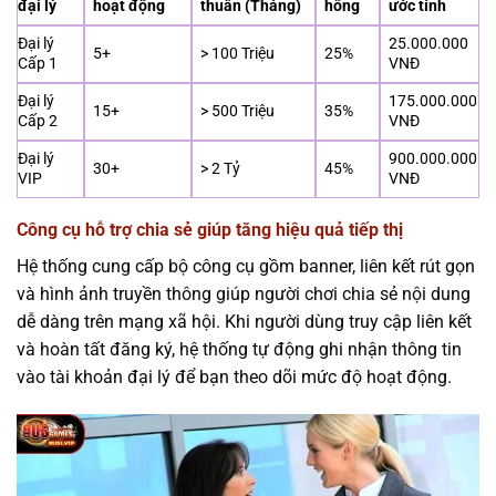
đại lý
hoạt động
thuần (Tháng)
hồng
ước tính
Đại lý
25.000.000
5+
> 100 Triệu
25%
Cấp 1
VNĐ
Đại lý
175.000.000
15+
> 500 Triệu
35%
Cấp 2
VNĐ
Đại lý
900.000.000
30+
> 2 Tỷ
45%
VIP
VNĐ
Công cụ hỗ trợ chia sẻ giúp tăng hiệu quả tiếp thị
Hệ thống cung cấp bộ công cụ gồm banner, liên kết rút gọn
và hình ảnh truyền thông giúp người chơi chia sẻ nội dung
dễ dàng trên mạng xã hội. Khi người dùng truy cập liên kết
và hoàn tất đăng ký, hệ thống tự động ghi nhận thông tin
vào tài khoản đại lý để bạn theo dõi mức độ hoạt động.