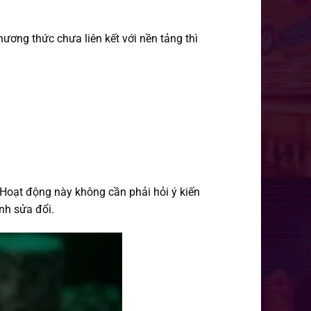
ơng thức chưa liên kết với nền tảng thì
 Hoạt động này không cần phải hỏi ý kiến
ình sửa đổi.