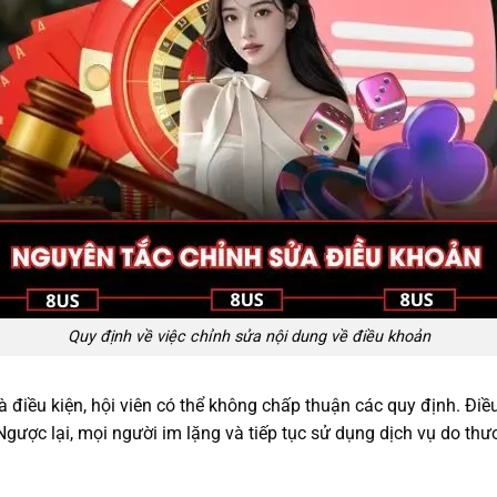
Quy định về việc chỉnh sửa nội dung về điều khoản
 điều kiện, hội viên có thể không chấp thuận các quy định. Điề
. Ngược lại, mọi người im lặng và tiếp tục sử dụng dịch vụ do t