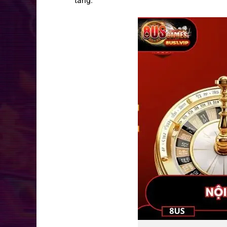
tảng.