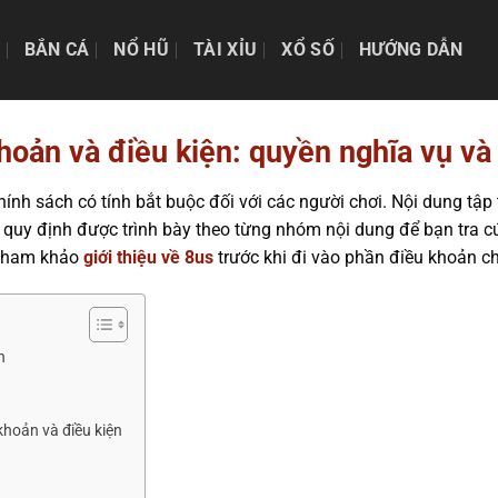
BẮN CÁ
NỔ HŨ
TÀI XỈU
XỔ SỐ
HƯỚNG DẪN
hoản và điều kiện: quyền nghĩa vụ và 
nh sách có tính bắt buộc đối với các người chơi. Nội dung tập
, quy định được trình bày theo từng nhóm nội dung để bạn tra
 tham khảo
giới thiệu về 8us
trước khi đi vào phần điều khoản chi
n
khoản và điều kiện