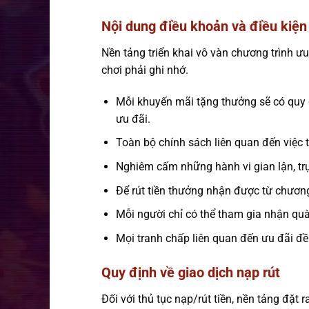
Nội dung điều khoản và điều kiện
Nền tảng triển khai vô vàn chương trình ư
chơi phải ghi nhớ.
Mỗi khuyến mãi tặng thưởng sẽ có quy đ
ưu đãi.
Toàn bộ chính sách liên quan đến việc 
Nghiêm cấm những hành vi gian lận, trục
Để rút tiền thưởng nhận được từ chương
Mỗi người chỉ có thể tham gia nhận quà 
Mọi tranh chấp liên quan đến ưu đãi đề
Quy định về giao dịch nạp rút
Đối với thủ tục nạp/rút tiền, nền tảng đặt