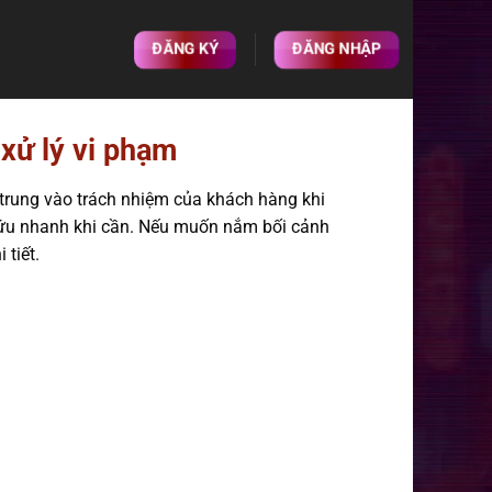
ĐĂNG KÝ
ĐĂNG NHẬP
xử lý vi phạm
 trung vào trách nhiệm của khách hàng khi
 cứu nhanh khi cần. Nếu muốn nắm bối cảnh
 tiết.