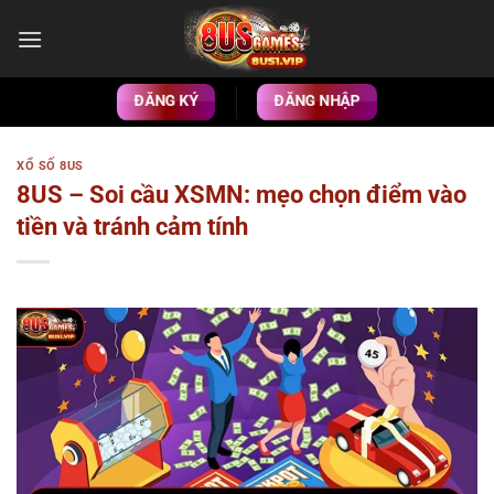
Bỏ
qua
nội
dung
ĐĂNG KÝ
ĐĂNG NHẬP
XỔ SỐ 8US
8US – Soi cầu XSMN: mẹo chọn điểm vào
tiền và tránh cảm tính