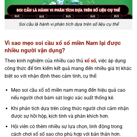
Soi cầu là hành vi phân tích dựa trên số liệu cụ thể
Vì sao mẹo soi cầu xổ số miền Nam lại được
nhiều người vận dụng?
Theo kinh nghiệm của nhiều cao thủ
xổ số
, việc áp dụng
công thức để tìm kiếm kết quả mang đến nhiều giá trị khác
biệt so với nhận định theo cảm tính, cụ thể:
Mẹo soi cầu xổ số miền nam mang đến hiệu quả cao
nếu người chơi bám sát logic xác suất thống kê.
Khi phân tích dựa trên công thức người chơi cảm nhận
được sự hồi hộp, kịch tính và phân khích hơn.
Hội viên có thêm nhiều sự lựa chọn, linh động trong
cách chơi xổ số sao cho phù hợp với bản thân hơn.