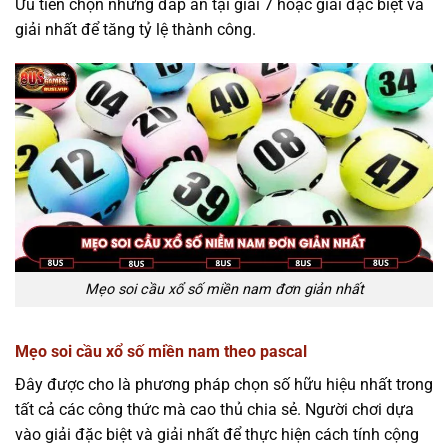
Ưu tiên chọn những đáp án tại giải 7 hoặc giải đặc biệt và
giải nhất để tăng tỷ lệ thành công.
Mẹo soi cầu xổ số miền nam đơn giản nhất
Mẹo soi cầu xổ số miền nam theo pascal
Đây được cho là phương pháp chọn số hữu hiệu nhất trong
tất cả các công thức mà cao thủ chia sẻ. Người chơi dựa
vào giải đặc biệt và giải nhất để thực hiện cách tính cộng