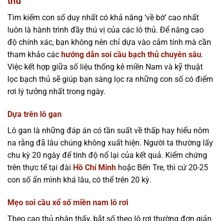
thủ
Tìm kiếm con số duy nhất có khả năng ‘về bờ’ cao nhất
luôn là hành trình đầy thú vị của các lô thủ. Để nâng cao
độ chính xác, bạn không nên chỉ dựa vào cảm tính mà cần
tham khảo các
hướng dẫn soi cầu bạch thủ chuyên sâu
.
Việc kết hợp giữa số liệu thống kê miền Nam và kỹ thuật
lọc bạch thủ sẽ giúp bạn sàng lọc ra những con số có điểm
rơi lý tưởng nhất trong ngày.
Dựa trên lô gan
Lô gan là những đáp án có tần suất về thấp hay hiểu nôm
na rằng đã lâu chúng không xuất hiện. Người ta thường lấy
chu kỳ 20 ngày để tính độ nổ lại của kết quả. Kiểm chứng
trên thực tế tại đài
Hồ Chí Minh
hoặc Bến Tre, thì cứ 20-25
con số ẩn mình khá lâu, có thể trên 20 kỳ.
Mẹo soi cầu xổ số miền nam lô rơi
Theo cao thủ nhận thấy, bắt số theo lô rơi thường đơn giản