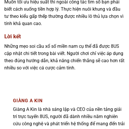
Muốn tối ưu hiệu suất thì ngoài công tác tìm số bạn phải
biết cách xuống tiền hợp lý. Thực hiện nuôi khung và đầu
tư theo kiểu gấp thếp thường được nhiều lô thủ lựa chọn vì
tính khả quan cao.
Lời kết
Những mẹo soi cầu xổ số miền nam cụ thể đã được 8US
cập nhật chi tiết trong bài viết. Người chơi chỉ việc áp dụng
theo đúng hướng dẫn, khả năng chiến thắng sẽ cao hơn rất
nhiều so với việc cá cược cảm tính.
GIÀNG A KIN
Giàng A Kin là nhà sáng lập và CEO của nền tảng giải
trí trực tuyến 8US, người đã dành nhiều năm nghiên
cứu công nghệ và phát triển hệ thống để mang đến trải