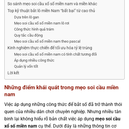
So sánh mẹo soi cầu xổ số miền nam và miền khác
Top kỹ thuật bắt lô miền Nam “bất bại” từ cao thủ
Dựa trên lô gan
Mẹo soi cầu xổ số miền nam lô rơi
Công thức hình quả trám
Quy tắc cầu động
Mẹo soi cầu xổ số miền nam theo pascal
Kinh nghiệm thực chiến để tối ưu hóa tỷ lệ trúng
Mẹo soi cầu xổ số miền nam có tính chất tương đối
Áp dụng nhiều công thức
Quản lý vốn tốt
Lời kết
Những điểm khái quát trong mẹo soi cầu miền
nam
Việc áp dụng những công thức để bắt số đã trở thành thói
quen của nhiều dân chơi chuyên nghiệp. Nhưng nhiều tân
binh lại không hiểu rõ bản chất việc áp dụng
mẹo soi cầu
xổ số miền nam
cụ thể. Dưới đây là những thông tin cơ