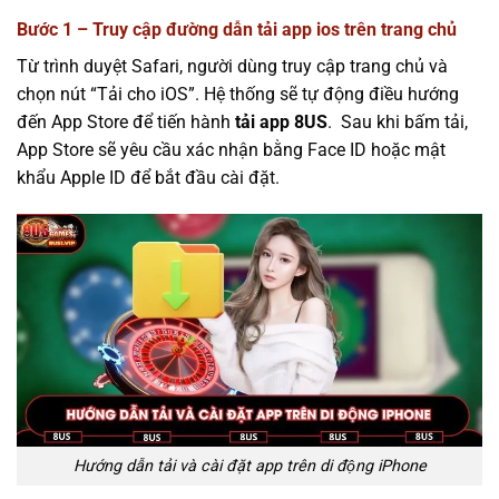
Bước 1 – Truy cập đường dẫn tải app ios trên trang chủ
Từ trình duyệt Safari, người dùng truy cập trang chủ và
chọn nút “Tải cho iOS”. Hệ thống sẽ tự động điều hướng
đến App Store để tiến hành
tải app 8US
. Sau khi bấm tải,
App Store sẽ yêu cầu xác nhận bằng Face ID hoặc mật
khẩu Apple ID để bắt đầu cài đặt.
Hướng dẫn tải và cài đặt app trên di động iPhone