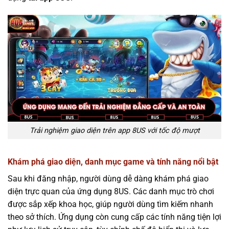
Trải nghiệm giao diện trên app 8US với tốc độ mượt
Khám phá giao diện, danh mục game và tính năng nổi bật
Sau khi đăng nhập, người dùng dễ dàng khám phá giao
diện trực quan của ứng dụng 8US. Các danh mục trò chơi
được sắp xếp khoa học, giúp người dùng tìm kiếm nhanh
theo sở thích. Ứng dụng còn cung cấp các tính năng tiện lợi