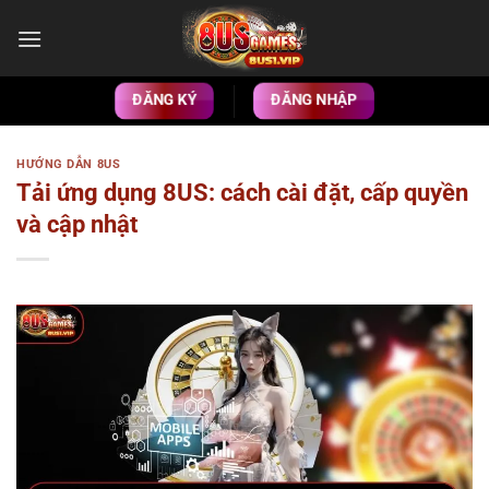
Bỏ
qua
nội
dung
ĐĂNG KÝ
ĐĂNG NHẬP
HƯỚNG DẪN 8US
Tải ứng dụng 8US: cách cài đặt, cấp quyền
và cập nhật