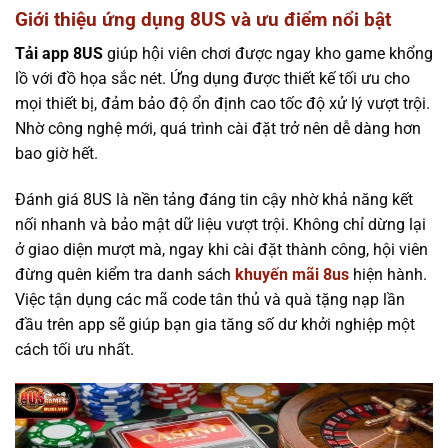
Giới thiệu ứng dụng 8US và ưu điểm nổi bật
Tải app 8US
giúp hội viên chơi được ngay kho game khổng
lồ với đồ họa sắc nét. Ứng dụng được thiết kế tối ưu cho
mọi thiết bị, đảm bảo độ ổn định cao tốc độ xử lý vượt trội.
Nhờ công nghệ mới, quá trình cài đặt trở nên dễ dàng hơn
bao giờ hết.
Đánh giá 8US là nền tảng đáng tin cậy nhờ khả năng kết
nối nhanh và bảo mật dữ liệu vượt trội. Không chỉ dừng lại
ở giao diện mượt mà, ngay khi cài đặt thành công, hội viên
đừng quên kiểm tra danh sách
khuyến mãi 8us
hiện hành.
Việc tận dụng các mã code tân thủ và quà tặng nạp lần
đầu trên app sẽ giúp bạn gia tăng số dư khởi nghiệp một
cách tối ưu nhất.