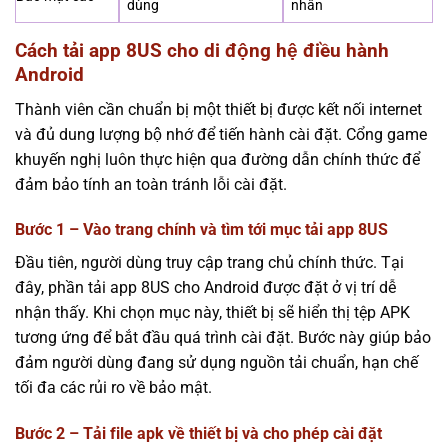
dùng
nhân
Cách tải app 8US cho di động hệ điều hành
Android
Thành viên cần chuẩn bị một thiết bị được kết nối internet
và đủ dung lượng bộ nhớ để tiến hành cài đặt. Cổng game
khuyến nghị luôn thực hiện qua đường dẫn chính thức để
đảm bảo tính an toàn tránh lỗi cài đặt.
Bước 1 – Vào trang chính và tìm tới mục tải app 8US
Đầu tiên, người dùng truy cập trang chủ chính thức. Tại
đây, phần tải app 8US cho Android được đặt ở vị trí dễ
nhận thấy. Khi chọn mục này, thiết bị sẽ hiển thị tệp APK
tương ứng để bắt đầu quá trình cài đặt. Bước này giúp bảo
đảm người dùng đang sử dụng nguồn tải chuẩn, hạn chế
tối đa các rủi ro về bảo mật.
Bước 2 – Tải file apk về thiết bị và cho phép cài đặt