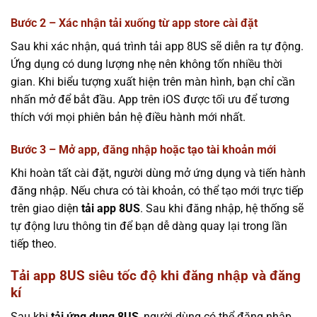
Bước 2 – Xác nhận tải xuống từ app store cài đặt
Sau khi xác nhận, quá trình tải app 8US sẽ diễn ra tự động.
Ứng dụng có dung lượng nhẹ nên không tốn nhiều thời
gian. Khi biểu tượng xuất hiện trên màn hình, bạn chỉ cần
nhấn mở để bắt đầu. App trên iOS được tối ưu để tương
thích với mọi phiên bản hệ điều hành mới nhất.
Bước 3 – Mở app, đăng nhập hoặc tạo tài khoản mới
Khi hoàn tất cài đặt, người dùng mở ứng dụng và tiến hành
đăng nhập. Nếu chưa có tài khoản, có thể tạo mới trực tiếp
trên giao diện
tải app 8US
. Sau khi đăng nhập, hệ thống sẽ
tự động lưu thông tin để bạn dễ dàng quay lại trong lần
tiếp theo.
Tải app 8US siêu tốc độ khi đăng nhập và đăng
kí
Sau khi
tải ứng dụng 8US
, người dùng có thể đăng nhập