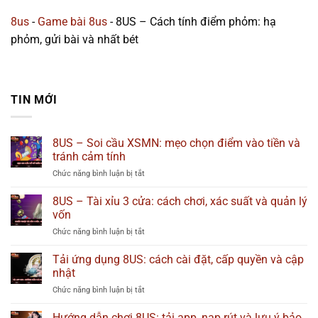
8us
-
Game bài 8us
-
8US – Cách tính điểm phỏm: hạ
phỏm, gửi bài và nhất bét
TIN MỚI
8US – Soi cầu XSMN: mẹo chọn điểm vào tiền và
tránh cảm tính
Chức năng bình luận bị tắt
ở
8US
–
8US – Tài xỉu 3 cửa: cách chơi, xác suất và quản lý
Soi
vốn
cầu
Chức năng bình luận bị tắt
ở
XSMN:
8US
mẹo
–
Tải ứng dụng 8US: cách cài đặt, cấp quyền và cập
chọn
Tài
điểm
nhật
xỉu
vào
Chức năng bình luận bị tắt
ở
3
tiền
Tải
cửa:
và
ứng
Hướng dẫn chơi 8US: tải app, nạp rút và lưu ý bảo
cách