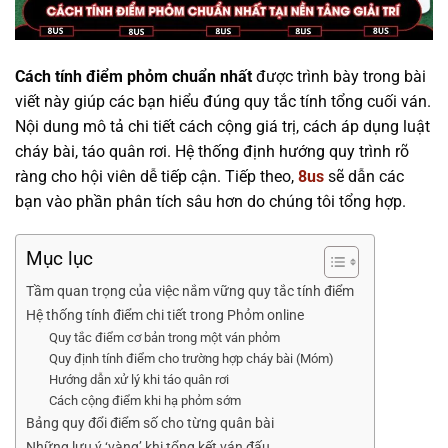
Cách tính điểm phỏm chuẩn nhất
được trình bày trong bài
viết này giúp các bạn hiểu đúng quy tắc tính tổng cuối ván.
Nội dung mô tả chi tiết cách cộng giá trị, cách áp dụng luật
cháy bài, táo quân rơi. Hệ thống định hướng quy trình rõ
ràng cho hội viên dễ tiếp cận. Tiếp theo,
8us
sẽ dẫn các
bạn vào phần phân tích sâu hơn do chúng tôi tổng hợp.
Mục lục
Tầm quan trọng của việc nắm vững quy tắc tính điểm
Hệ thống tính điểm chi tiết trong Phỏm online
Quy tắc điểm cơ bản trong một ván phỏm
Quy định tính điểm cho trường hợp cháy bài (Móm)
Hướng dẫn xử lý khi táo quân rơi
Cách cộng điểm khi hạ phỏm sớm
Bảng quy đổi điểm số cho từng quân bài
Những lưu ý ‘vàng’ khi tổng kết ván đấu