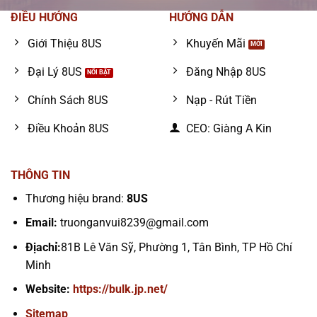
ĐIỀU HƯỚNG
HƯỚNG DẪN
Giới Thiệu 8US
Khuyến Mãi
Đại Lý 8US
Đăng Nhập 8US
Chính Sách 8US
Nạp - Rút Tiền
Điều Khoản 8US
CEO: Giàng A Kin
THÔNG TIN
Thương hiệu brand:
8US
Email:
truonganvui8239@gmail.com
Địachỉ:
81B Lê Văn Sỹ, Phường 1, Tân Bình, TP Hồ Chí
Minh
Website:
https://bulk.jp.net/
Sitemap