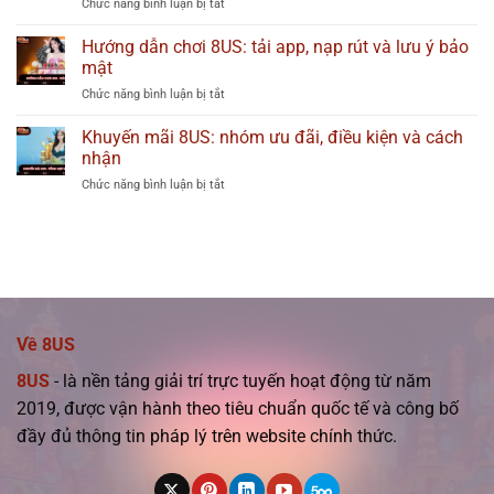
Chức năng bình luận bị tắt
ở
3
tiền
Tải
cửa:
và
ứng
Hướng dẫn chơi 8US: tải app, nạp rút và lưu ý bảo
cách
tránh
dụng
chơi,
mật
cảm
8US:
xác
tính
Chức năng bình luận bị tắt
ở
cách
suất
Hướng
cài
và
dẫn
Khuyến mãi 8US: nhóm ưu đãi, điều kiện và cách
đặt,
quản
chơi
cấp
nhận
lý
8US:
quyền
vốn
Chức năng bình luận bị tắt
ở
tải
và
Khuyến
app,
cập
mãi
nạp
nhật
8US:
rút
nhóm
và
ưu
lưu
đãi,
ý
điều
bảo
kiện
mật
Về 8US
và
cách
8US
- là nền tảng giải trí trực tuyến hoạt động từ năm
nhận
2019, được vận hành theo tiêu chuẩn quốc tế và công bố
đầy đủ thông tin pháp lý trên website chính thức.