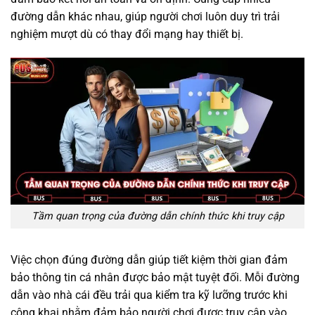
đường dẫn khác nhau, giúp người chơi luôn duy trì trải
nghiệm mượt dù có thay đổi mạng hay thiết bị.
Tầm quan trọng của đường dẫn chính thức khi truy cập
Việc chọn đúng đường dẫn giúp tiết kiệm thời gian đảm
bảo thông tin cá nhân được bảo mật tuyệt đối. Mỗi đường
dẫn vào nhà cái đều trải qua kiểm tra kỹ lưỡng trước khi
công khai nhằm đảm bảo người chơi được truy cập vào