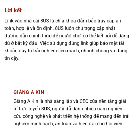
Lời kết
Link vào nhà cái 8US là chìa khóa đảm bảo truy cập an
toàn, hợp lệ và ổn định. 8US luôn chú trọng cập nhật
đường dẫn chính thức để người chơi có thể kết nối dễ dàng
dù ở bất kỳ đâu. Việc sử dụng đúng link giúp bảo mật tài
khoản duy trì trải nghiệm liền mạch, nhanh chóng và đáng
tin cậy.
GIÀNG A KIN
Giàng A Kin là nhà sáng lập và CEO của nền tảng giải
trí trực tuyến 8US, người đã dành nhiều năm nghiên
cứu công nghệ và phát triển hệ thống để mang đến trải
nghiệm minh bạch, an toàn và hiện đại cho hội viên