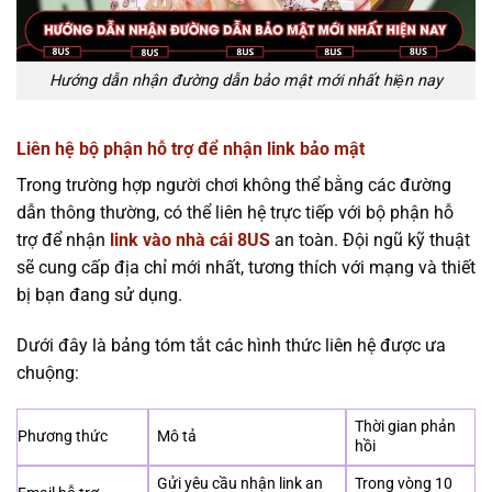
Hướng dẫn nhận đường dẫn bảo mật mới nhất hiện nay
Liên hệ bộ phận hỗ trợ để nhận link bảo mật
Trong trường hợp người chơi không thể bằng các đường
dẫn thông thường, có thể liên hệ trực tiếp với bộ phận hỗ
trợ để nhận
link vào nhà cái 8US
an toàn. Đội ngũ kỹ thuật
sẽ cung cấp địa chỉ mới nhất, tương thích với mạng và thiết
bị bạn đang sử dụng.
Dưới đây là bảng tóm tắt các hình thức liên hệ được ưa
chuộng:
Thời gian phản
Phương thức
Mô tả
hồi
Gửi yêu cầu nhận link an
Trong vòng 10