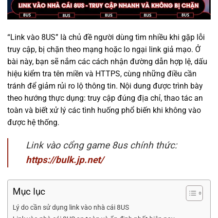
“Link vào 8US” là chủ đề người dùng tìm nhiều khi gặp lỗi
truy cập, bị chặn theo mạng hoặc lo ngại link giả mạo. Ở
bài này, bạn sẽ nắm các cách nhận đường dẫn hợp lệ, dấu
hiệu kiểm tra tên miền và HTTPS, cùng những điều cần
tránh để giảm rủi ro lộ thông tin. Nội dung được trình bày
theo hướng thực dụng: truy cập đúng địa chỉ, thao tác an
toàn và biết xử lý các tình huống phổ biến khi không vào
được hệ thống.
Link vào cổng game 8us chính thức:
https://bulk.jp.net/
Mục lục
Lý do cần sử dụng link vào nhà cái 8US