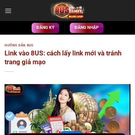
Bỏ
qua
nội
dung
ĐĂNG KÝ
ĐĂNG NHẬP
HƯỚNG DẪN 8US
Link vào 8US: cách lấy link mới và tránh
trang giả mạo