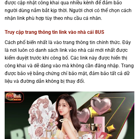
được cập nhật công khai qua nhiều kênh để đảm bảo
người dùng nắm bắt kịp thời. Người chơi có thể chọn cách
nhận link phù hợp tùy theo nhu cầu cá nhân.
Truy cập trang thông tin link vào nhà cái 8US
Cách phổ biến nhất là vào trang thông tin chính thức. Đây
là nơi luôn có danh sách link vào nhà cái mới nhất được
kiểm duyệt trước khi công bố. Các link này được hiển thị
công khai và dễ dàng vào mà không cần đăng nhập. Trang
được bảo vệ bằng chứng chỉ bảo mật, đảm bảo tất cả dữ
liệu và đường dẫn không bị thay đổi.