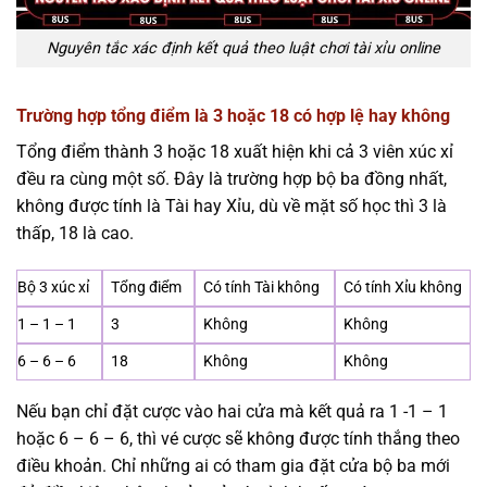
Nguyên tắc xác định kết quả theo luật chơi tài xỉu online
Trường hợp tổng điểm là 3 hoặc 18 có hợp lệ hay không
Tổng điểm thành 3 hoặc 18 xuất hiện khi cả 3 viên xúc xỉ
đều ra cùng một số. Đây là trường hợp bộ ba đồng nhất,
không được tính là Tài hay Xỉu, dù về mặt số học thì 3 là
thấp, 18 là cao.
Bộ 3 xúc xỉ
Tổng điểm
Có tính Tài không
Có tính Xỉu không
1 – 1 – 1
3
Không
Không
6 – 6 – 6
18
Không
Không
Nếu bạn chỉ đặt cược vào hai cửa mà kết quả ra 1 -1 – 1
hoặc 6 – 6 – 6, thì vé cược sẽ không được tính thắng theo
điều khoản. Chỉ những ai có tham gia đặt cửa bộ ba mới