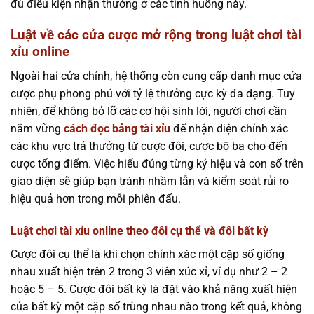
đủ điều kiện nhận thưởng ở các tình huống này.
Luật về các cửa cược mở rộng trong luật chơi tài
xỉu online
Ngoài hai cửa chính, hệ thống còn cung cấp danh mục cửa
cược phụ phong phú với tỷ lệ thưởng cực kỳ đa dạng. Tuy
nhiên, để không bỏ lỡ các cơ hội sinh lời, người chơi cần
nắm vững
cách đọc bảng tài xỉu
để nhận diện chính xác
các khu vực trả thưởng từ cược đôi, cược bộ ba cho đến
cược tổng điểm. Việc hiểu đúng từng ký hiệu và con số trên
giao diện sẽ giúp bạn tránh nhầm lẫn và kiểm soát rủi ro
hiệu quả hơn trong mỗi phiên đấu.
Luật chơi tài xỉu online theo đôi cụ thể và đôi bất kỳ
Cược đôi cụ thể là khi chọn chính xác một cặp số giống
nhau xuất hiện trên 2 trong 3 viên xúc xỉ, ví dụ như 2 – 2
hoặc 5 – 5. Cược đôi bất kỳ là đặt vào khả năng xuất hiện
của bất kỳ một cặp số trùng nhau nào trong kết quả, không