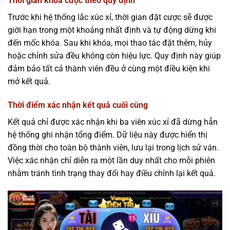
Thời gian khóa cược theo quy định
Trước khi hệ thống lắc xúc xỉ, thời gian đặt cược sẽ được
giới hạn trong một khoảng nhất định và tự động dừng khi
đến mốc khóa. Sau khi khóa, mọi thao tác đặt thêm, hủy
hoặc chỉnh sửa đều không còn hiệu lực. Quy định này giúp
đảm bảo tất cả thành viên đều ở cùng một điều kiện khi
mở kết quả.
Thời điểm xác nhận kết quả cuối cùng
Kết quả chỉ được xác nhận khi ba viên xúc xỉ đã dừng hẳn
hệ thống ghi nhận tổng điểm. Dữ liệu này được hiển thị
đồng thời cho toàn bộ thành viên, lưu lại trong lịch sử ván.
Việc xác nhận chỉ diễn ra một lần duy nhất cho mỗi phiên
nhằm tránh tình trạng thay đổi hay điều chỉnh lại kết quả.