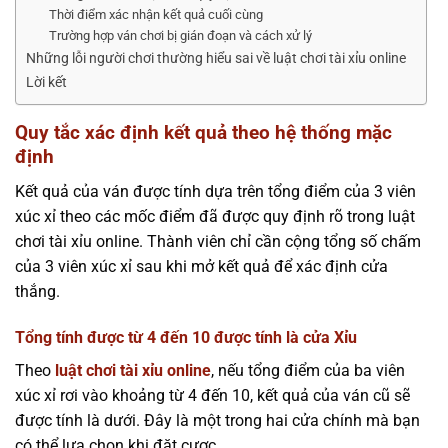
Thời điểm xác nhận kết quả cuối cùng
Trường hợp ván chơi bị gián đoạn và cách xử lý
Những lỗi người chơi thường hiểu sai về luật chơi tài xỉu online
Lời kết
Quy tắc xác định kết quả theo hệ thống mặc
định
Kết quả của ván được tính dựa trên tổng điểm của 3 viên
xúc xỉ theo các mốc điểm đã được quy định rõ trong luật
chơi tài xỉu online. Thành viên chỉ cần cộng tổng số chấm
của 3 viên xúc xỉ sau khi mở kết quả để xác định cửa
thắng.
Tổng tính được từ 4 đến 10 được tính là cửa Xỉu
Theo
luật chơi tài xỉu online
, nếu tổng điểm của ba viên
xúc xỉ rơi vào khoảng từ 4 đến 10, kết quả của ván cũ sẽ
được tính là dưới. Đây là một trong hai cửa chính mà bạn
có thể lựa chọn khi đặt cược.