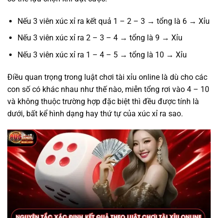
Nếu 3 viên xúc xỉ ra kết quả 1 – 2 – 3 → tổng là 6 → Xỉu
Nếu 3 viên xúc xỉ ra 2 – 3 – 4 → tổng là 9 → Xỉu
Nếu 3 viên xúc xỉ ra 1 – 4 – 5 → tổng là 10 → Xỉu
Điều quan trọng trong luật chơi tài xỉu online là dù cho các
con số có khác nhau như thế nào, miễn tổng rơi vào 4 – 10
và không thuộc trường hợp đặc biệt thì đều được tính là
dưới, bất kể hình dạng hay thứ tự của xúc xỉ ra sao.