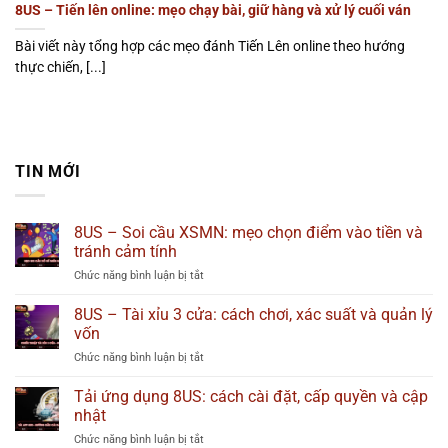
8US – Tiến lên online: mẹo chạy bài, giữ hàng và xử lý cuối ván
Bài viết này tổng hợp các mẹo đánh Tiến Lên online theo hướng
thực chiến, [...]
TIN MỚI
8US – Soi cầu XSMN: mẹo chọn điểm vào tiền và
tránh cảm tính
Chức năng bình luận bị tắt
ở
8US
–
8US – Tài xỉu 3 cửa: cách chơi, xác suất và quản lý
Soi
vốn
cầu
Chức năng bình luận bị tắt
ở
XSMN:
8US
mẹo
–
Tải ứng dụng 8US: cách cài đặt, cấp quyền và cập
chọn
Tài
điểm
nhật
xỉu
vào
Chức năng bình luận bị tắt
ở
3
tiền