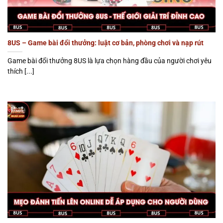
8US – Game bài đổi thưởng: luật cơ bản, phòng chơi và nạp rút
Game bài đổi thưởng 8US là lựa chọn hàng đầu của người chơi yêu
thích [...]