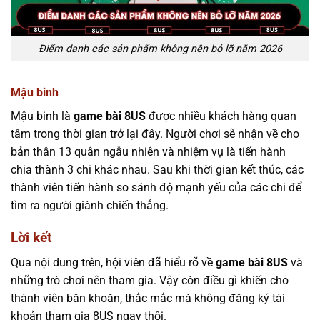
Điểm danh các sản phẩm không nên bỏ lỡ năm 2026
Mậu binh
Mậu binh là
game bài 8US
được nhiều khách hàng quan
tâm trong thời gian trở lại đây. Người chơi sẽ nhận về cho
bản thân 13 quân ngẫu nhiên và nhiệm vụ là tiến hành
chia thành 3 chi khác nhau. Sau khi thời gian kết thúc, các
thành viên tiến hành so sánh độ mạnh yếu của các chi để
tìm ra người giành chiến thắng.
Lời kết
Qua nội dung trên, hội viên đã hiểu rõ về
game bài 8US
và
những trò chơi nên tham gia. Vậy còn điều gì khiến cho
thành viên băn khoăn, thắc mắc mà không đăng ký tài
khoản tham gia 8US ngay thôi.