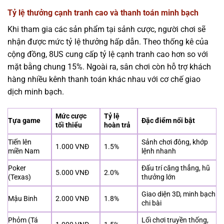
Tỷ lệ thưởng cạnh tranh cao và thanh toán minh bạch
Khi tham gia các sản phẩm tại sảnh cược, người chơi sẽ
nhận được mức tỷ lệ thưởng hấp dẫn. Theo thống kê của
cộng đồng, 8US cung cấp tỷ lệ cạnh tranh cao hơn so với
mặt bằng chung 15%. Ngoài ra, sân chơi còn hỗ trợ khách
hàng nhiều kênh thanh toán khác nhau với cơ chế giao
dịch minh bạch.
Mức cược
Tỷ lệ
Tựa game
Đặc điểm nổi bật
tối thiểu
hoàn trả
Tiến lên
Sảnh chơi đông, khớp
1.000 VNĐ
1.5%
miền Nam
lệnh nhanh
Poker
Đấu trí căng thẳng, hũ
5.000 VNĐ
2.0%
(Texas)
thưởng lớn
Giao diện 3D, minh bạch
Mậu Binh
2.000 VNĐ
1.8%
chi bài
Phỏm (Tá
Lối chơi truyền thống,