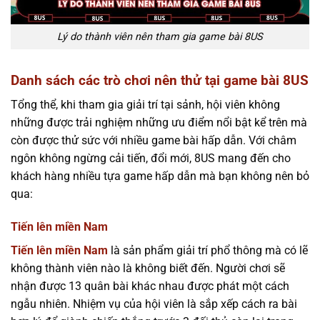
Lý do thành viên nên tham gia game bài 8US
Danh sách các trò chơi nên thử tại game bài 8US
Tổng thể, khi tham gia giải trí tại sảnh, hội viên không
những được trải nghiệm những ưu điểm nổi bật kể trên mà
còn được thử sức với nhiều game bài hấp dẫn. Với châm
ngôn không ngừng cải tiến, đổi mới, 8US mang đến cho
khách hàng nhiều tựa game hấp dẫn mà bạn không nên bỏ
qua:
Tiến lên miền Nam
Tiến lên miền Nam
là sản phẩm giải trí phổ thông mà có lẽ
không thành viên nào là không biết đến. Người chơi sẽ
nhận được 13 quân bài khác nhau được phát một cách
ngẫu nhiên. Nhiệm vụ của hội viên là sắp xếp cách ra bài