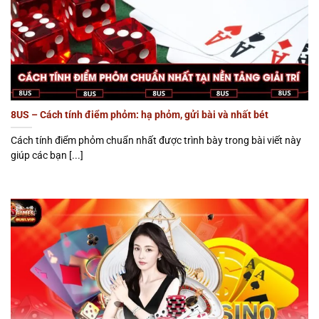
8US – Cách tính điểm phỏm: hạ phỏm, gửi bài và nhất bét
Cách tính điểm phỏm chuẩn nhất được trình bày trong bài viết này
giúp các bạn [...]