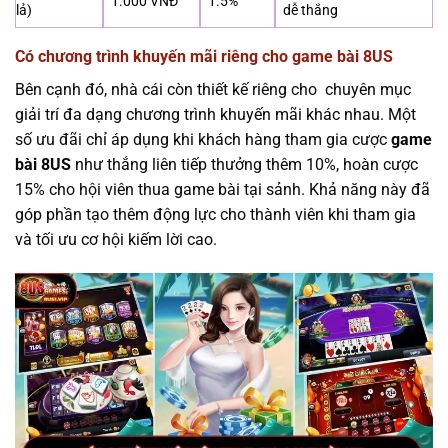
1.000 VNĐ
1.5%
lả)
dễ thắng
Có chương trình khuyến mãi riêng cho game bài 8US
Bên cạnh đó, nhà cái còn thiết kế riêng cho chuyên mục
giải trí đa dạng chương trình khuyến mãi khác nhau. Một
số ưu đãi chỉ áp dụng khi khách hàng tham gia cược
game
bài 8US
như thắng liên tiếp thưởng thêm 10%, hoàn cược
15% cho hội viên thua game bài tại sảnh. Khả năng này đã
góp phần tạo thêm động lực cho thành viên khi tham gia
và tối ưu cơ hội kiếm lời cao.